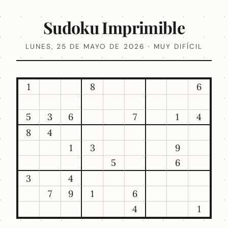
Sudoku Imprimible
LUNES, 25 DE MAYO DE 2026 · MUY DIFÍCIL
1
8
6
5
3
6
7
1
4
8
4
1
3
9
5
6
3
4
7
9
1
6
4
1