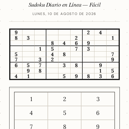
Sudoku Diario en Línea — Fácil
LUNES, 10 DE AGOSTO DE 2026
9
2
4
8
3
2
1
8
4
6
9
1
5
7
3
5
4
8
7
7
3
2
9
6
5
7
3
8
9
9
8
1
5
4
1
5
9
8
3
6
1
2
3
4
5
6
7
8
9