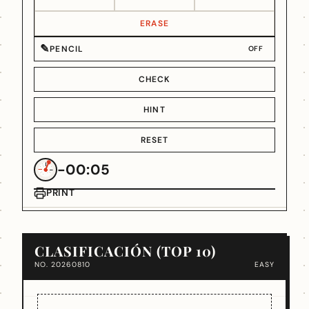
ERASE
✎
PENCIL
OFF
CHECK
HINT
RESET
-00:05
PRINT
CLASIFICACIÓN (TOP 10)
NO. 20260810
EASY