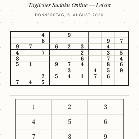
Tägliches Sudoku Online — Leicht
DONNERSTAG, 6. AUGUST 2026
4
9
6
9
7
9
7
6
2
3
4
4
7
2
3
5
8
6
7
4
5
1
9
7
4
8
6
3
4
5
9
2
5
4
1
7
6
7
4
5
1
2
3
4
5
6
7
8
9