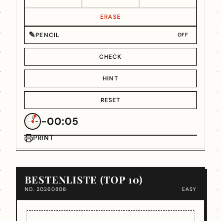
ERASE
✎
PENCIL
OFF
CHECK
HINT
RESET
-00:05
PRINT
BESTENLISTE (TOP 10)
NO. 20260806
EASY