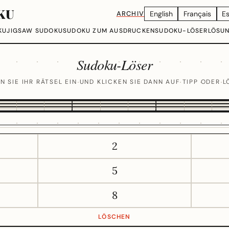
KU
ARCHIV
English
Français
E
KU
JIGSAW SUDOKU
SUDOKU ZUM AUSDRUCKEN
SUDOKU-LÖSER
LÖSU
Sudoku-Löser
N SIE IHR RÄTSEL EIN UND KLICKEN SIE DANN AUF TIPP ODER L
2
5
8
LÖSCHEN