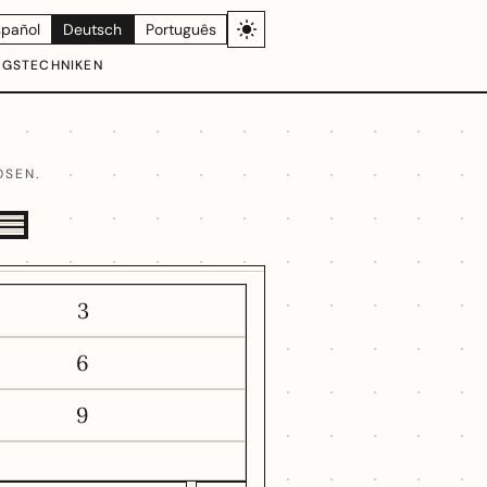
spañol
Deutsch
Português
NGSTECHNIKEN
ÖSEN.
3
6
9