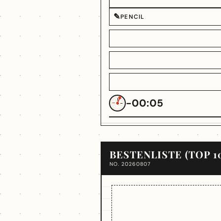
✎
PENCIL
-00:05
BESTENLISTE (TOP 1
NO. 20260807