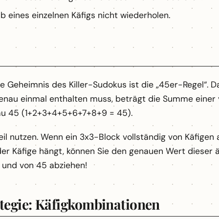
b eines einzelnen Käfigs nicht wiederholen.
Geheimnis des Killer-Sudokus ist die „45er-Regel“. Da 
 genau einmal enthalten muss, beträgt die Summe einer v
au 45 (1+2+3+4+5+6+7+8+9 = 45).
il nutzen. Wenn ein 3x3-Block vollständig von Käfigen au
 der Käfige hängt, können Sie den genauen Wert dieser 
n und von 45 abziehen!
tegie: Käfigkombinationen