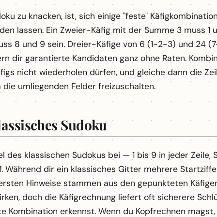
doku zu knacken, ist, sich einige "feste" Käfigkombina
ilden lassen. Ein Zweier-Käfig mit der Summe 3 muss 1 u
muss 8 und 9 sein. Dreier-Käfige von 6 (1-2-3) und 24 (
rn dir garantierte Kandidaten ganz ohne Raten. Kombini
äfigs nicht wiederholen dürfen, und gleiche dann die Zei
m die umliegenden Felder freizuschalten.
klassisches Sudoku
el des klassischen Sudokus bei — 1 bis 9 in jeder Zeile
 Während dir ein klassisches Gitter mehrere Startziffern
ine ersten Hinweise stammen aus den gepunkteten Käfig
rken, doch die Käfigrechnung liefert oft sicherere Schl
e Kombination erkennst. Wenn du Kopfrechnen magst, ka