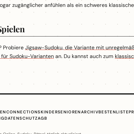
gar zugänglicher anfühlen als ein schweres klassisches
pielen
? Probiere
Jigsaw-Sudoku, die Variante mit unregelmä
 für Sudoku-Varianten
an. Du kannst auch zum
klassis
TEN
CONNECTIONS
KINDER
SENIOREN
ARCHIV
BESTENLISTE
P
NG
DATENSCHUTZ
AGB