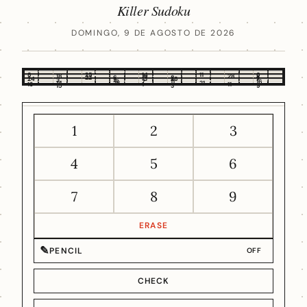
Killer Sudoku
DOMINGO, 9 DE AGOSTO DE 2026
8
25
14
11
6
18
16
28
22
6
8
5
24
13
28
7
3
16
7
11
16
14
26
21
13
1
11
15
3
9
1
2
3
4
5
6
7
8
9
ERASE
✎
PENCIL
OFF
CHECK