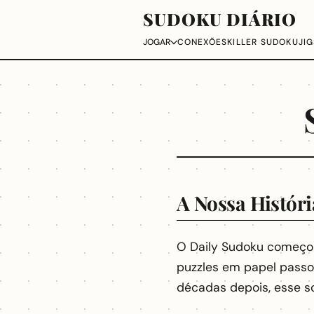
SUDOKU DIÁRIO
CONEXÕES
KILLER SUDOKU
JI
JOGAR
A Nossa Históri
O Daily Sudoku começ
puzzles em papel passou
décadas depois, esse so