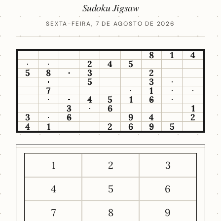
Sudoku Jigsaw
SEXTA-FEIRA, 7 DE AGOSTO DE 2026
8
1
4
2
4
5
5
8
3
2
5
3
7
1
4
5
1
6
3
6
1
3
6
9
4
2
4
1
2
6
9
5
1
2
3
4
5
6
7
8
9