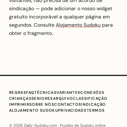
visitantes, não precisa de um acordo de
sindicação — pode adicionar o nosso widget
gratuito incorporável a qualquer página em
segundos. Consulte
Alojamento Sudoku
para
obter o fragmento.
REGRAS
FAQ
TÉCNICAS
VARIANTES
CONEXÕES
CRIANÇAS
SENIORES
ARQUIVO
CLASSIFICAÇÃO
IMPRIMIR
SOBRE NÓS
CONTACTO
SINDICAÇÃO
ALOJAMENTO SUDOKU
PRIVACIDADE
TERMOS
© 2026 Daily-Sudoku.com · Puzzles de Sudoku online