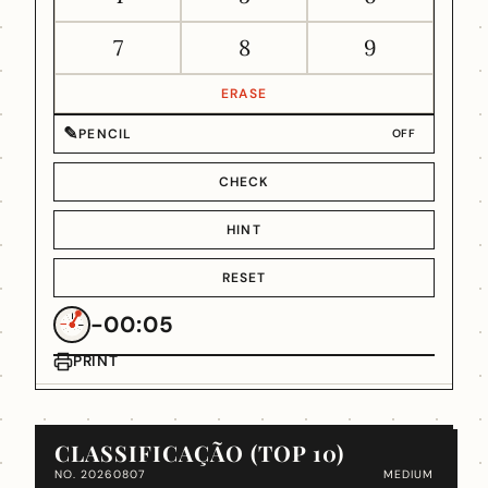
7
8
9
ERASE
✎
PENCIL
OFF
CHECK
HINT
RESET
-00:05
PRINT
CLASSIFICAÇÃO (TOP 10)
NO. 20260807
MEDIUM