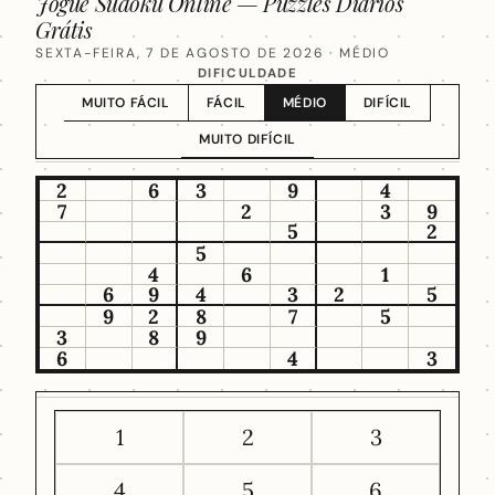
Jogue Sudoku Online — Puzzles Diários
Grátis
SEXTA-FEIRA, 7 DE AGOSTO DE 2026
· MÉDIO
DIFICULDADE
MUITO FÁCIL
FÁCIL
MÉDIO
DIFÍCIL
MUITO DIFÍCIL
2
6
3
9
4
7
2
3
9
5
2
5
4
6
1
6
9
4
3
2
5
9
2
8
7
5
3
8
9
6
4
3
1
2
3
4
5
6