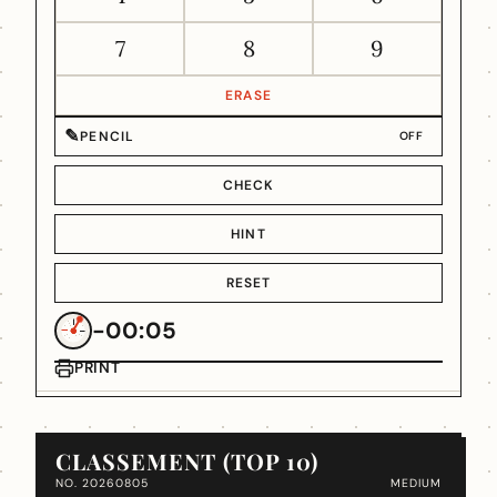
7
8
9
ERASE
✎
PENCIL
OFF
CHECK
HINT
RESET
-00:05
PRINT
CLASSEMENT (TOP 10)
NO. 20260805
MEDIUM