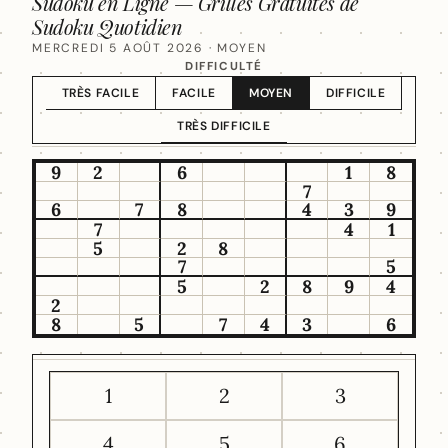
Sudoku en Ligne — Grilles Gratuites de
Sudoku Quotidien
MERCREDI 5 AOÛT 2026
· MOYEN
DIFFICULTÉ
TRÈS FACILE
FACILE
MOYEN
DIFFICILE
TRÈS DIFFICILE
9
2
6
1
8
7
6
7
8
4
3
9
7
4
1
5
2
8
7
5
5
2
8
9
4
2
8
5
7
4
3
6
1
2
3
4
5
6