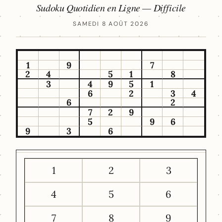
Sudoku Quotidien en Ligne — Difficile
SAMEDI 8 AOÛT 2026
1
9
7
2
4
5
1
8
3
4
9
5
1
6
2
3
4
6
2
7
2
9
5
9
6
9
3
6
1
2
3
4
5
6
7
8
9