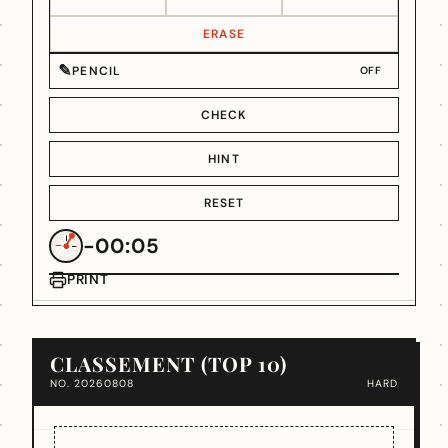
ERASE
✎
PENCIL
OFF
CHECK
HINT
RESET
-00:05
PRINT
CLASSEMENT (TOP 10)
NO. 20260808
HARD