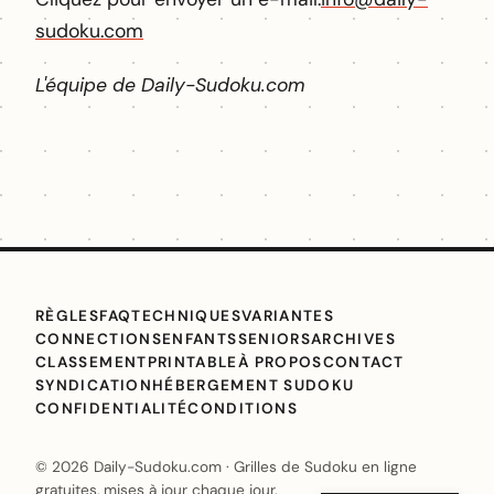
sudoku.com
L'équipe de Daily-Sudoku.com
RÈGLES
FAQ
TECHNIQUES
VARIANTES
CONNECTIONS
ENFANTS
SENIORS
ARCHIVES
CLASSEMENT
PRINTABLE
À PROPOS
CONTACT
SYNDICATION
HÉBERGEMENT SUDOKU
CONFIDENTIALITÉ
CONDITIONS
© 2026 Daily-Sudoku.com · Grilles de Sudoku en ligne
gratuites, mises à jour chaque jour.