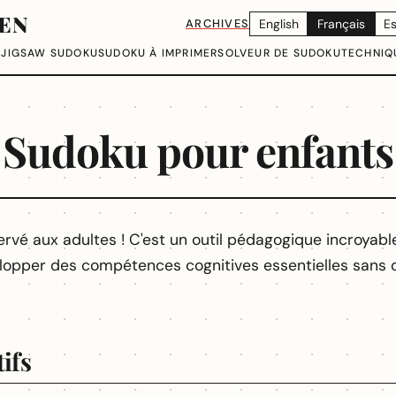
EN
ARCHIVES
English
Français
E
U
JIGSAW SUDOKU
SUDOKU À IMPRIMER
SOLVEUR DE SUDOKU
TECHNIQ
Sudoku pour enfants
ervé aux adultes ! C'est un outil pédagogique incroyab
elopper des compétences cognitives essentielles sans 
ifs