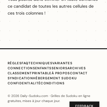
ce candidat de toutes les autres cellules de
ces trois colonnes !
RÈGLES
FAQ
TECHNIQUES
VARIANTES
CONNECTIONS
ENFANTS
SENIORS
ARCHIVES
CLASSEMENT
PRINTABLE
À PROPOS
CONTACT
SYNDICATION
HÉBERGEMENT SUDOKU
CONFIDENTIALITÉ
CONDITIONS
© 2026 Daily-Sudoku.com · Grilles de Sudoku en ligne
gratuites, mises à jour chaque jour.
FEEDBACK