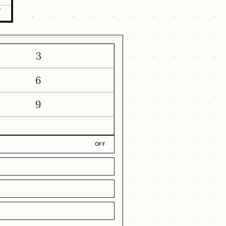
7
3
6
9
OFF