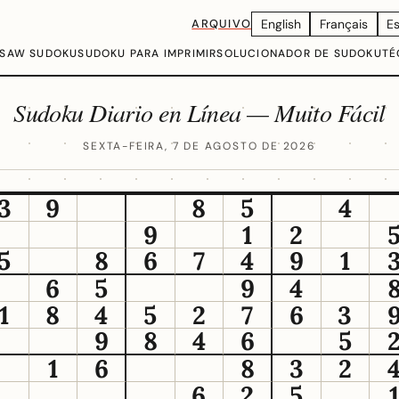
ARQUIVO
English
Français
E
GSAW SUDOKU
SUDOKU PARA IMPRIMIR
SOLUCIONADOR DE SUDOKU
TÉ
Sudoku Diario en Línea — Muito Fácil
SEXTA-FEIRA, 7 DE AGOSTO DE 2026
3
9
8
5
4
9
1
2
5
8
6
7
4
9
1
6
5
9
4
1
8
4
5
2
7
6
3
9
8
4
6
5
1
6
8
3
2
6
2
5