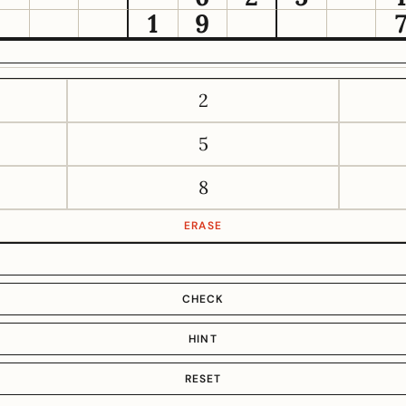
1
9
2
5
8
ERASE
CHECK
HINT
RESET