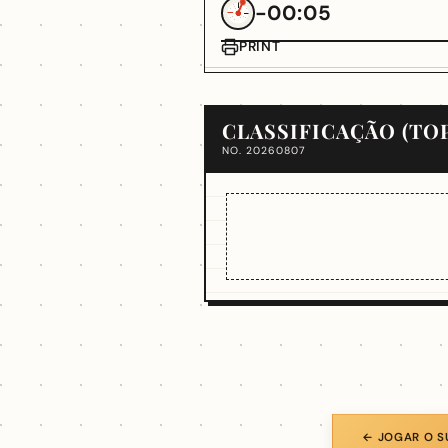
-00:05
PRINT
CLASSIFICAÇÃO (TOP
NO. 20260807
← JOGAR O S