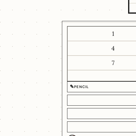
1
4
7
✎
PENCIL