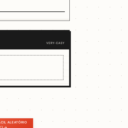
VERY-EASY
CIL ALEATÓRIO
E) →