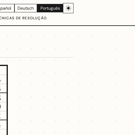
spañol
Deutsch
Português
CNICAS DE RESOLUÇÃO
5
3
8
9
2
4
1