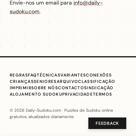
Envie-nos um email para
info@daily-
sudoku.com
.
REGRAS
FAQ
TÉCNICAS
VARIANTES
CONEXÕES
CRIANÇAS
SENIORES
ARQUIVO
CLASSIFICAÇÃO
IMPRIMIR
SOBRE NÓS
CONTACTO
SINDICAÇÃO
ALOJAMENTO SUDOKU
PRIVACIDADE
TERMOS
© 2026 Daily-Sudoku.com · Puzzles de Sudoku online
gratuitos, atualizados diariamente.
FEEDBACK