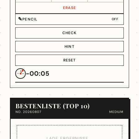
ERASE
✎
PENCIL
OFF
CHECK
HINT
RESET
-00:05
BESTENLISTE (TOP 10)
NO. 20260807
MEDIUM
LADE ERGEBNISSE...