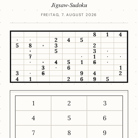
Jigsaw-Sudoku
FREITAG, 7. AUGUST 2026
8
1
4
2
4
5
5
8
3
2
5
3
7
1
4
5
1
6
3
6
1
3
6
9
4
2
4
1
2
6
9
5
1
2
3
4
5
6
7
8
9