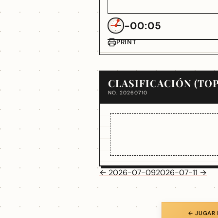
-00:05
PRINT
CLASIFICACIÓN (TOP
NO. 20260710
← 2026-07-09
2026-07-11 →
← JUGAR 