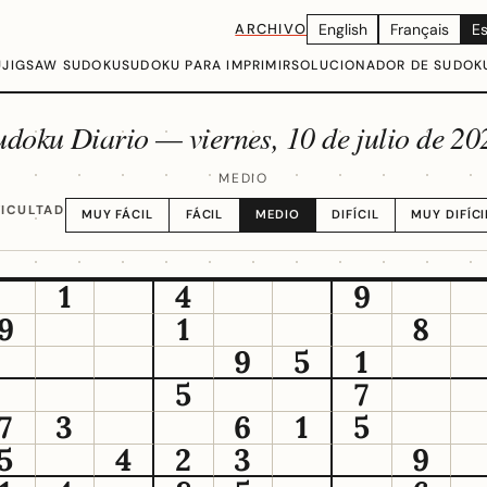
ARCHIVO
English
Français
E
U
JIGSAW SUDOKU
SUDOKU PARA IMPRIMIR
SOLUCIONADOR DE SUDOK
udoku Diario —
viernes, 10 de julio de 20
MEDIO
FICULTAD
MUY FÁCIL
FÁCIL
MEDIO
DIFÍCIL
MUY DIFÍCI
1
4
9
9
1
8
9
5
1
5
7
7
3
6
1
5
5
4
2
3
9