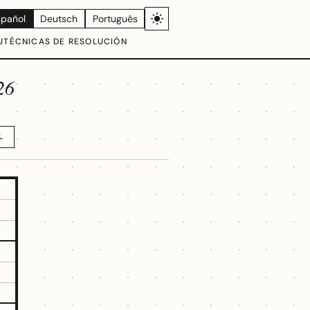
spañol
Deutsch
Português
U
TÉCNICAS DE RESOLUCIÓN
26
L