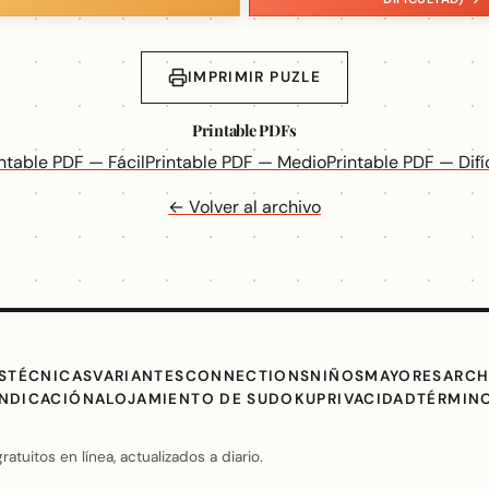
IMPRIMIR PUZLE
Printable PDFs
intable PDF — Fácil
Printable PDF — Medio
Printable PDF — Difíc
← Volver al archivo
S
TÉCNICAS
VARIANTES
CONNECTIONS
NIÑOS
MAYORES
ARCH
INDICACIÓN
ALOJAMIENTO DE SUDOKU
PRIVACIDAD
TÉRMIN
uitos en línea, actualizados a diario.