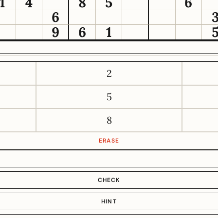
1
4
8
5
6
6
9
6
1
2
5
8
ERASE
CHECK
HINT