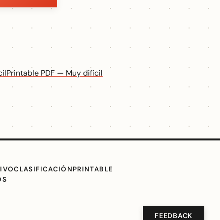
il
Printable PDF — Muy difícil
IVO
CLASIFICACIÓN
PRINTABLE
OS
FEEDBACK