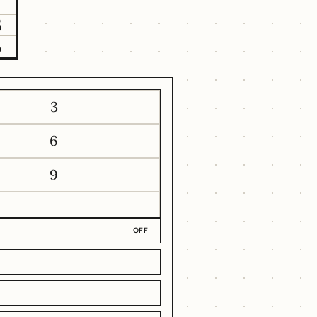
3
5
3
6
9
OFF