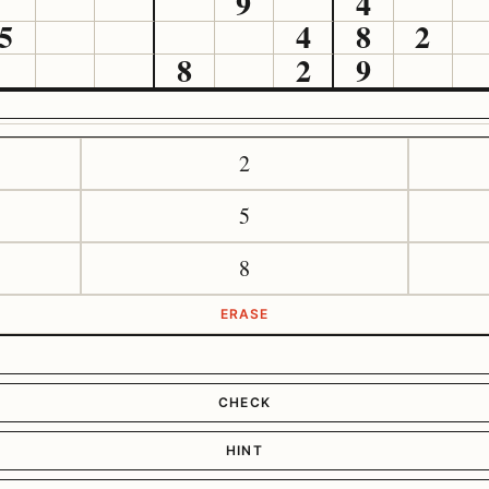
9
4
5
4
8
2
8
2
9
2
5
8
ERASE
CHECK
HINT