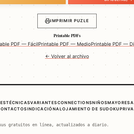
IMPRIMIR PUZLE
Printable PDFs
table PDF — Fácil
Printable PDF — Medio
Printable PDF — Dif
← Volver al archivo
TES
TÉCNICAS
VARIANTES
CONNECTIONS
NIÑOS
MAYORES
A
CONTACTO
SINDICACIÓN
ALOJAMIENTO DE SUDOKU
PRIV
kus gratuitos en línea, actualizados a diario.