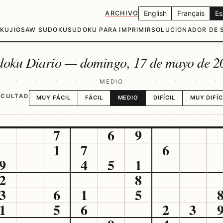
English
Français
Es
ARCHIVO
OKU
JIGSAW SUDOKU
SUDOKU PARA IMPRIMIR
SOLUCIONADOR DE 
doku Diario —
domingo, 17 de mayo de 2
MEDIO
ICULTAD
MUY FÁCIL
FÁCIL
MEDIO
DIFÍCIL
MUY DIFÍC
7
6
9
1
7
6
9
4
5
1
2
8
3
6
1
5
1
5
6
2
3