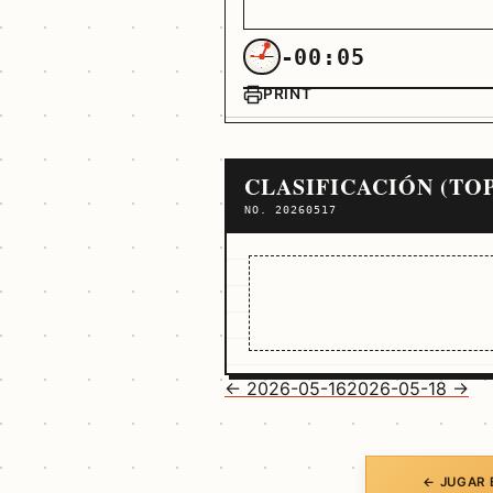
-00:05
PRINT
CLASIFICACIÓN (TOP
NO. 20260517
← 2026-05-16
2026-05-18 →
← JUGAR 