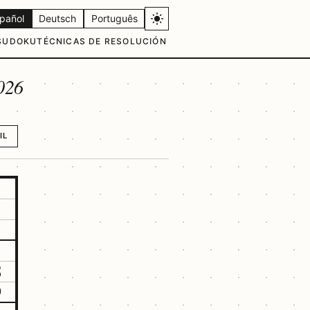
pañol
Deutsch
Português
SUDOKU
TÉCNICAS DE RESOLUCIÓN
026
IL
8
9