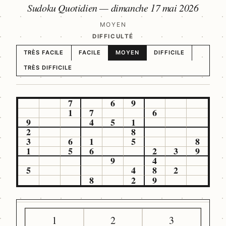
Sudoku Quotidien —
dimanche 17 mai 2026
MOYEN
DIFFICULTÉ
TRÈS FACILE
FACILE
MOYEN
DIFFICILE
TRÈS DIFFICILE
7
6
9
1
7
6
9
4
5
1
2
8
3
6
1
5
8
1
5
6
2
3
9
9
4
5
4
8
2
8
2
9
1
2
3