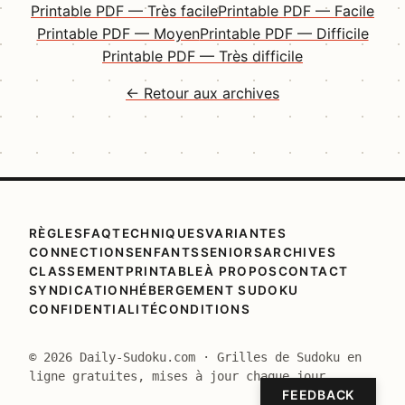
Printable PDF — Très facile
Printable PDF — Facile
Printable PDF — Moyen
Printable PDF — Difficile
Printable PDF — Très difficile
← Retour aux archives
RÈGLES
FAQ
TECHNIQUES
VARIANTES
CONNECTIONS
ENFANTS
SENIORS
ARCHIVES
CLASSEMENT
PRINTABLE
À PROPOS
CONTACT
SYNDICATION
HÉBERGEMENT SUDOKU
CONFIDENTIALITÉ
CONDITIONS
© 2026 Daily-Sudoku.com · Grilles de Sudoku en
ligne gratuites, mises à jour chaque jour.
FEEDBACK