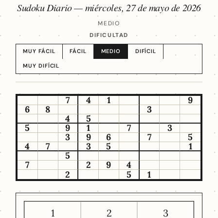
Sudoku Diario —
miércoles, 27 de mayo de 2026
MEDIO
DIFICULTAD
MUY FÁCIL
FÁCIL
MEDIO
DIFÍCIL
MUY DIFÍCIL
7
4
1
9
6
8
3
4
5
5
9
1
7
3
3
9
6
7
5
4
7
3
5
1
5
7
2
9
4
2
5
1
1
2
3