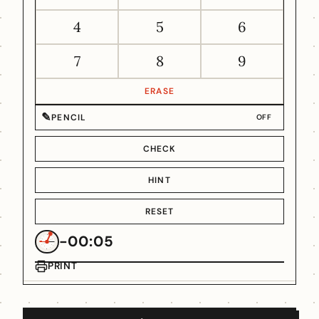
4
5
6
7
8
9
ERASE
✎
PENCIL
OFF
CHECK
HINT
RESET
-00:05
PRINT