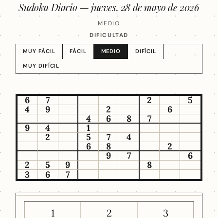
Sudoku Diario —
jueves, 28 de mayo de 2026
MEDIO
DIFICULTAD
MUY FÁCIL
FÁCIL
MEDIO
DIFÍCIL
MUY DIFÍCIL
6
7
2
5
4
9
2
6
4
6
8
7
9
4
1
2
5
7
4
6
8
2
9
7
6
2
5
9
8
3
6
7
1
2
3