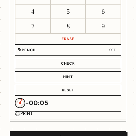
4
5
6
7
8
9
ERASE
✎
PENCIL
OFF
CHECK
HINT
RESET
-00:05
PRINT