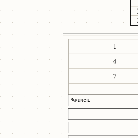
1
4
7
✎
PENCIL