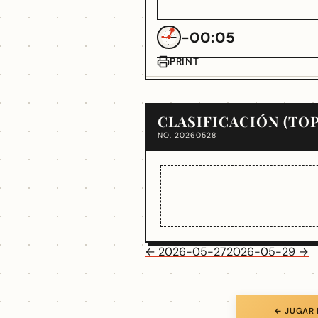
-00:05
PRINT
CLASIFICACIÓN (TOP
NO. 20260528
← 2026-05-27
2026-05-29 →
← JUGAR 