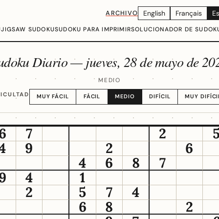
ARCHIVO
English
Français
E
U
JIGSAW SUDOKU
SUDOKU PARA IMPRIMIR
SOLUCIONADOR DE SUDOK
udoku Diario —
jueves, 28 de mayo de 20
MEDIO
FICULTAD
MUY FÁCIL
FÁCIL
MEDIO
DIFÍCIL
MUY DIFÍCI
6
7
2
4
9
2
6
4
6
8
7
9
4
1
2
5
7
4
6
8
2