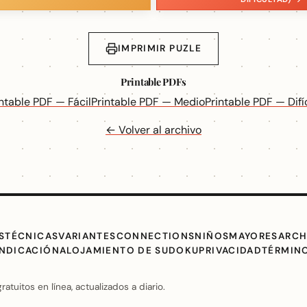
IMPRIMIR PUZLE
Printable PDFs
intable PDF — Fácil
Printable PDF — Medio
Printable PDF — Difíc
← Volver al archivo
S
TÉCNICAS
VARIANTES
CONNECTIONS
NIÑOS
MAYORES
ARCH
INDICACIÓN
ALOJAMIENTO DE SUDOKU
PRIVACIDAD
TÉRMIN
uitos en línea, actualizados a diario.