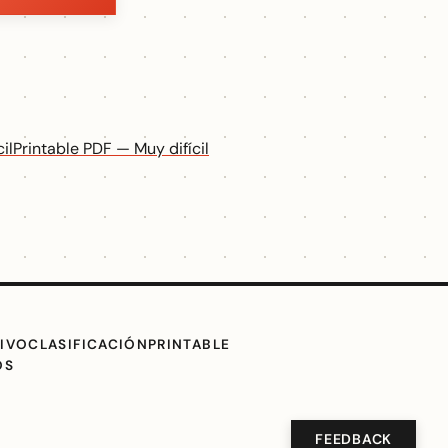
il
Printable PDF — Muy difícil
IVO
CLASIFICACIÓN
PRINTABLE
OS
FEEDBACK