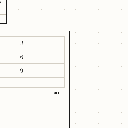
6
3
6
9
OFF