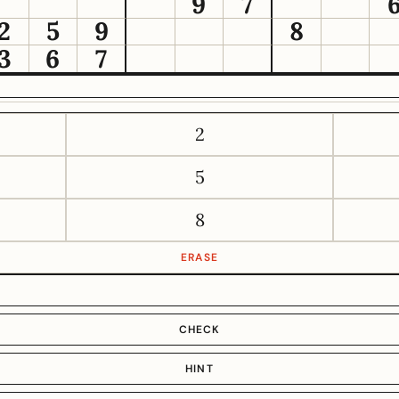
9
7
2
5
9
8
3
6
7
2
5
8
ERASE
CHECK
HINT