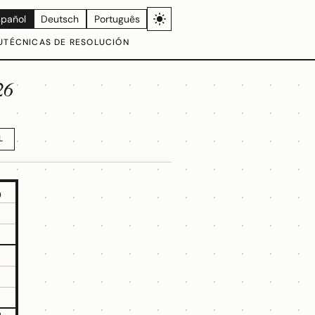
spañol
Deutsch
Português
U
TÉCNICAS DE RESOLUCIÓN
26
L
5