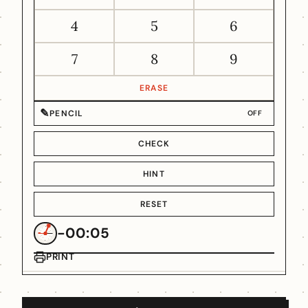
4
5
6
7
8
9
ERASE
✎
PENCIL
OFF
CHECK
HINT
RESET
-00:05
PRINT