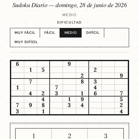
Sudoku Diario —
domingo, 28 de junio de 2026
MEDIO
DIFICULTAD
MUY FÁCIL
FÁCIL
MEDIO
DIFÍCIL
MUY DIFÍCIL
6
9
1
5
2
2
9
7
8
3
1
7
4
4
2
3
1
6
7
4
1
9
5
7
9
8
3
4
2
3
1
4
1
2
3