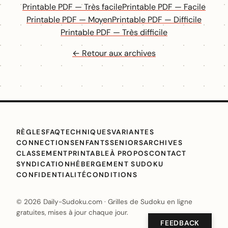
Printable PDF — Très facile
Printable PDF — Facile
Printable PDF — Moyen
Printable PDF — Difficile
Printable PDF — Très difficile
← Retour aux archives
RÈGLES
FAQ
TECHNIQUES
VARIANTES
CONNECTIONS
ENFANTS
SENIORS
ARCHIVES
CLASSEMENT
PRINTABLE
À PROPOS
CONTACT
SYNDICATION
HÉBERGEMENT SUDOKU
CONFIDENTIALITÉ
CONDITIONS
© 2026 Daily-Sudoku.com · Grilles de Sudoku en ligne
gratuites, mises à jour chaque jour.
FEEDBACK