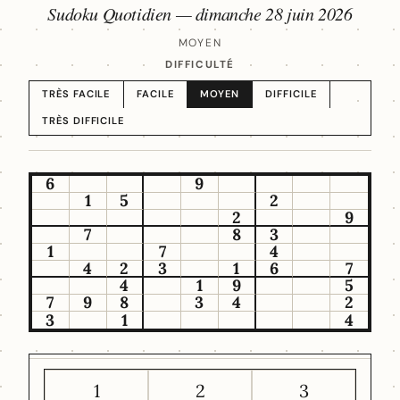
Sudoku Quotidien —
dimanche 28 juin 2026
MOYEN
DIFFICULTÉ
TRÈS FACILE
FACILE
MOYEN
DIFFICILE
TRÈS DIFFICILE
6
9
1
5
2
2
9
7
8
3
1
7
4
4
2
3
1
6
7
4
1
9
5
7
9
8
3
4
2
3
1
4
1
2
3