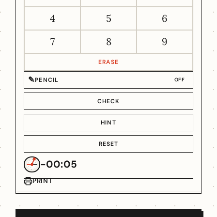
4
5
6
7
8
9
ERASE
✎
PENCIL
OFF
CHECK
HINT
RESET
-00:05
PRINT