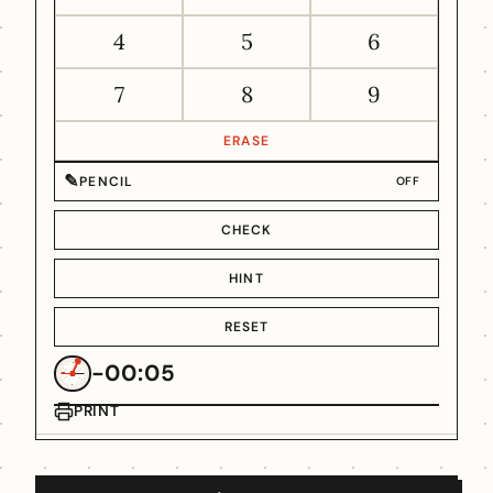
4
5
6
7
8
9
ERASE
✎
PENCIL
OFF
CHECK
HINT
RESET
-00:05
PRINT