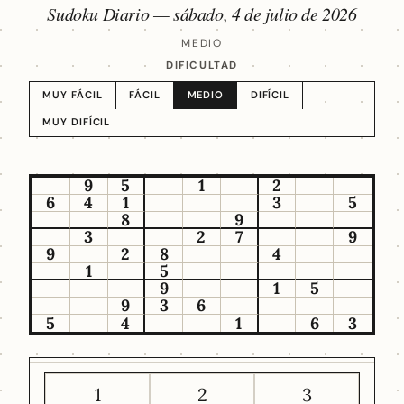
Sudoku Diario —
sábado, 4 de julio de 2026
MEDIO
DIFICULTAD
MUY FÁCIL
FÁCIL
MEDIO
DIFÍCIL
MUY DIFÍCIL
9
5
1
2
6
4
1
3
5
8
9
3
2
7
9
9
2
8
4
1
5
9
1
5
9
3
6
5
4
1
6
3
1
2
3