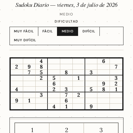
Sudoku Diario —
viernes, 3 de julio de 2026
MEDIO
DIFICULTAD
MUY FÁCIL
FÁCIL
MEDIO
DIFÍCIL
MUY DIFÍCIL
4
6
2
9
8
7
7
5
8
3
2
5
1
3
6
9
2
4
2
3
5
8
1
3
7
2
9
1
6
4
1
9
1
2
3