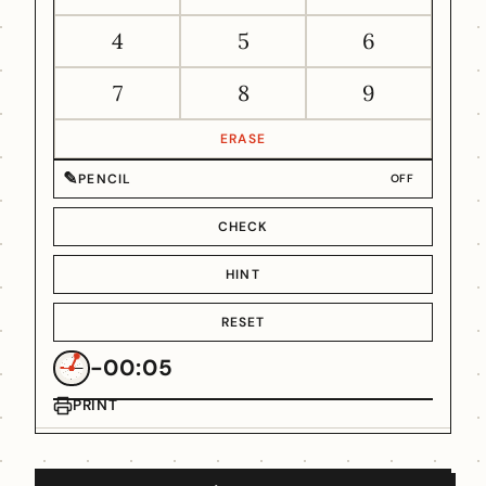
4
5
6
7
8
9
ERASE
✎
PENCIL
OFF
CHECK
HINT
RESET
-00:05
PRINT