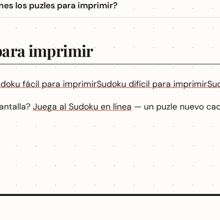
nes los puzles para imprimir?
ara imprimir
doku fácil para imprimir
Sudoku difícil para imprimir
Su
pantalla?
Juega al Sudoku en línea
— un puzle nuevo cad