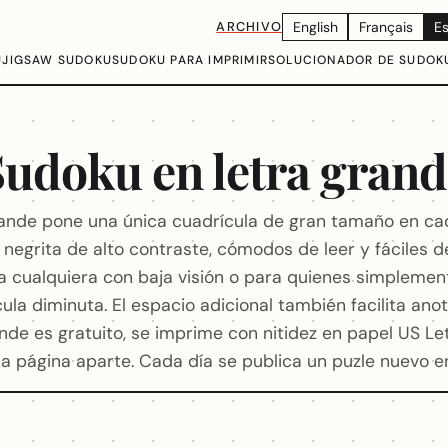
ARCHIVO
English
Français
E
U
JIGSAW SUDOKU
SUDOKU PARA IMPRIMIR
SOLUCIONADOR DE SUDOK
udoku en letra gran
rande pone una única cuadrícula de gran tamaño en ca
egrita de alto contraste, cómodos de leer y fáciles de 
 cualquiera con baja visión o para quienes simplemente
ula diminuta. El espacio adicional también facilita anot
nde es gratuito, se imprime con nitidez en papel US Let
a página aparte. Cada día se publica un puzle nuevo en