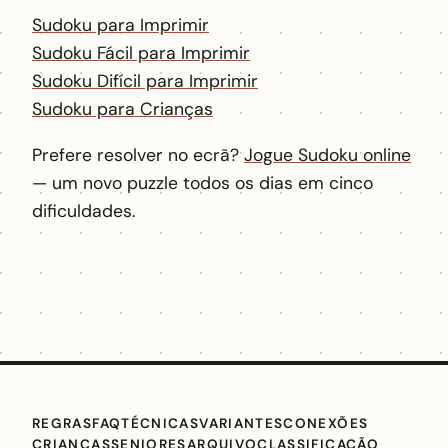
Sudoku para Imprimir
Sudoku Fácil para Imprimir
Sudoku Difícil para Imprimir
Sudoku para Crianças
Prefere resolver no ecrã?
Jogue Sudoku online
— um novo puzzle todos os dias em cinco
dificuldades.
REGRAS
FAQ
TÉCNICAS
VARIANTES
CONEXÕES
CRIANÇAS
SENIORES
ARQUIVO
CLASSIFICAÇÃO