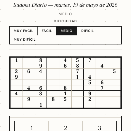
Sudoku Diario —
martes, 19 de mayo de 2026
MEDIO
DIFICULTAD
MUY FÁCIL
FÁCIL
MEDIO
DIFÍCIL
MUY DIFÍCIL
1
8
4
5
7
9
6
8
4
2
6
4
7
5
9
1
4
5
6
4
6
8
7
4
3
1
9
9
8
5
2
1
1
2
3