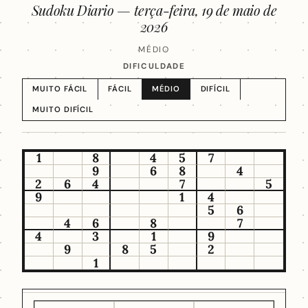
Sudoku Diario —
terça-feira, 19 de maio de
2026
MÉDIO
DIFICULDADE
MUITO FÁCIL
FÁCIL
MÉDIO
DIFÍCIL
MUITO DIFÍCIL
1
8
4
5
7
9
6
8
4
2
6
4
7
5
9
1
4
5
6
4
6
8
7
4
3
1
9
9
8
5
2
1