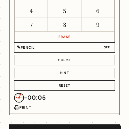
4
5
6
7
8
9
ERASE
✎
PENCIL
OFF
CHECK
HINT
RESET
-00:05
PRINT