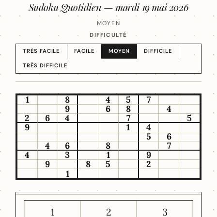
Sudoku Quotidien —
mardi 19 mai 2026
MOYEN
DIFFICULTÉ
TRÈS FACILE
FACILE
MOYEN
DIFFICILE
TRÈS DIFFICILE
1
8
4
5
7
9
6
8
4
2
6
4
7
5
9
1
4
5
6
4
6
8
7
4
3
1
9
9
8
5
2
1
1
2
3