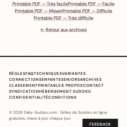
Printable PDF — Très facile
Printable PDF — Facile
Printable PDF — Moyen
Printable PDF — Difficile
Printable PDF — Très difficile
← Retour aux archives
RÈGLES
FAQ
TECHNIQUES
VARIANTES
CONNECTIONS
ENFANTS
SENIORS
ARCHIVES
CLASSEMENT
PRINTABLE
À PROPOS
CONTACT
SYNDICATION
HÉBERGEMENT SUDOKU
CONFIDENTIALITÉ
CONDITIONS
© 2026 Daily-Sudoku.com · Grilles de Sudoku en ligne
gratuites, mises à jour chaque jour.
FEEDBACK