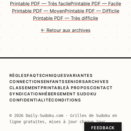
Printable PDF — Très facile
Printable PDF — Facile
Printable PDF — Moyen
Printable PDF — Difficile
Printable PDF — Très difficile
← Retour aux archives
RÈGLES
FAQ
TECHNIQUES
VARIANTES
CONNECTIONS
ENFANTS
SENIORS
ARCHIVES
CLASSEMENT
PRINTABLE
À PROPOS
CONTACT
SYNDICATION
HÉBERGEMENT SUDOKU
CONFIDENTIALITÉ
CONDITIONS
© 2026 Daily-Sudoku.com · Grilles de Sudoku en
ligne gratuites, mises à jour chaque jour.
FEEDBACK