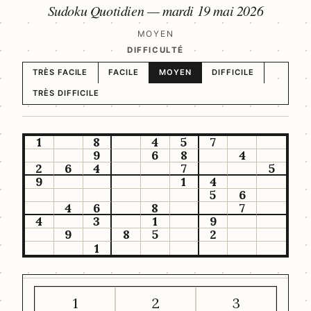
Sudoku Quotidien —
mardi 19 mai 2026
MOYEN
DIFFICULTÉ
TRÈS FACILE
FACILE
MOYEN
DIFFICILE
TRÈS DIFFICILE
1
8
4
5
7
9
6
8
4
2
6
4
7
5
9
1
4
5
6
4
6
8
7
4
3
1
9
9
8
5
2
1
1
2
3