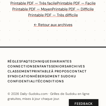
Printable PDF — Très facile
Printable PDF — Facile
Printable PDF — Moyen
Printable PDF — Difficile
Printable PDF — Très difficile
← Retour aux archives
RÈGLES
FAQ
TECHNIQUES
VARIANTES
CONNECTIONS
ENFANTS
SENIORS
ARCHIVES
CLASSEMENT
PRINTABLE
À PROPOS
CONTACT
SYNDICATION
HÉBERGEMENT SUDOKU
CONFIDENTIALITÉ
CONDITIONS
© 2026 Daily-Sudoku.com · Grilles de Sudoku en ligne
gratuites, mises à jour chaque jour.
FEEDBACK