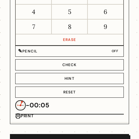
4
5
6
7
8
9
ERASE
✎
PENCIL
OFF
CHECK
HINT
RESET
-00:05
PRINT