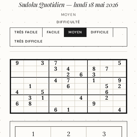
Sudoku Quotidien —
lundi 18 mai 2026
MOYEN
DIFFICULTÉ
TRÈS FACILE
FACILE
MOYEN
DIFFICILE
TRÈS DIFFICILE
9
3
7
5
3
4
8
7
2
6
3
4
7
1
9
1
6
5
2
4
5
6
3
1
4
2
6
8
9
6
1
4
1
2
3