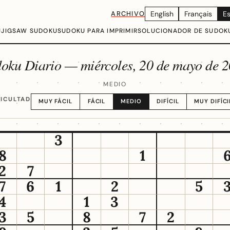
ARCHIVO
English
Français
E
U
JIGSAW SUDOKU
SUDOKU PARA IMPRIMIR
SOLUCIONADOR DE SUDOK
doku Diario —
miércoles, 20 de mayo de 
MEDIO
FICULTAD
MUY FÁCIL
FÁCIL
MEDIO
DIFÍCIL
MUY DIFÍCI
3
8
1
2
7
7
6
1
2
5
4
1
3
3
5
8
7
2