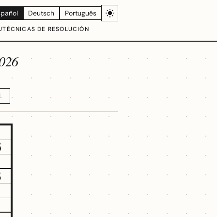
spañol
Deutsch
Português
U
TÉCNICAS DE RESOLUCIÓN
2026
L
6
3