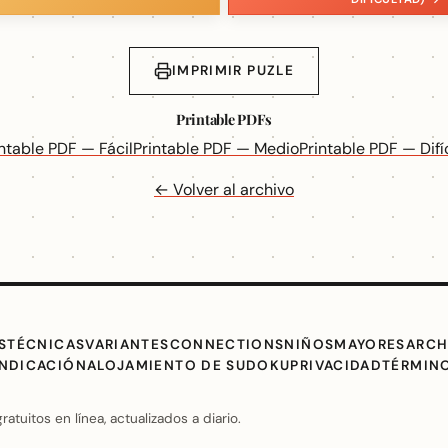
IMPRIMIR PUZLE
Printable PDFs
intable PDF — Fácil
Printable PDF — Medio
Printable PDF — Difíc
← Volver al archivo
S
TÉCNICAS
VARIANTES
CONNECTIONS
NIÑOS
MAYORES
ARCH
INDICACIÓN
ALOJAMIENTO DE SUDOKU
PRIVACIDAD
TÉRMIN
uitos en línea, actualizados a diario.