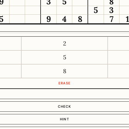
9
3
5
8
5
3
5
9
4
8
7
2
5
8
ERASE
CHECK
HINT