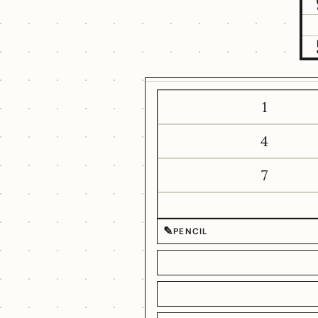
1
4
7
✎
PENCIL