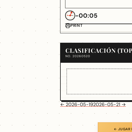
-00:05
PRINT
CLASIFICACIÓN (TOP
NO. 20260520
← 2026-05-19
2026-05-21 →
← JUGAR 