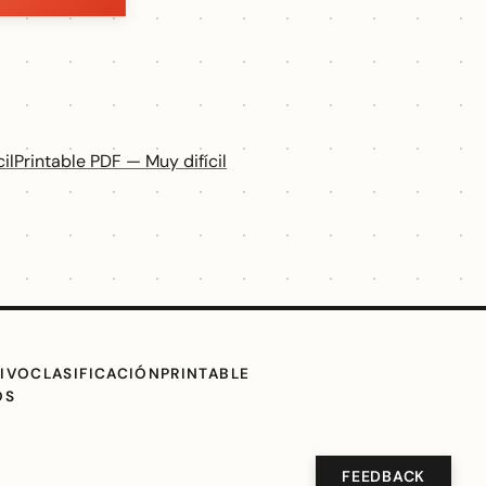
il
Printable PDF — Muy difícil
IVO
CLASIFICACIÓN
PRINTABLE
OS
FEEDBACK