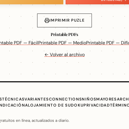
IMPRIMIR PUZLE
Printable PDFs
intable PDF — Fácil
Printable PDF — Medio
Printable PDF — Difíc
← Volver al archivo
S
TÉCNICAS
VARIANTES
CONNECTIONS
NIÑOS
MAYORES
ARCH
INDICACIÓN
ALOJAMIENTO DE SUDOKU
PRIVACIDAD
TÉRMIN
uitos en línea, actualizados a diario.