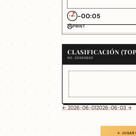
-00:05
PRINT
CLASIFICACIÓN (TOP
NO. 20260602
← 2026-06-01
2026-06-03 →
← JUGAR 