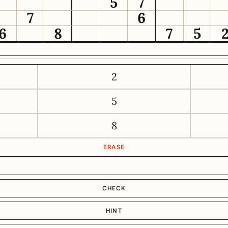
5
7
7
6
6
8
7
5
2
5
8
ERASE
CHECK
HINT