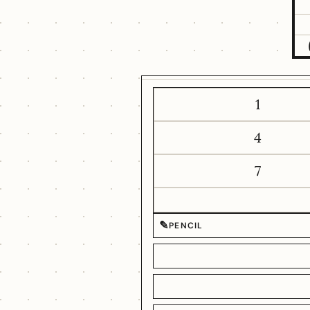
1
4
7
✎
PENCIL