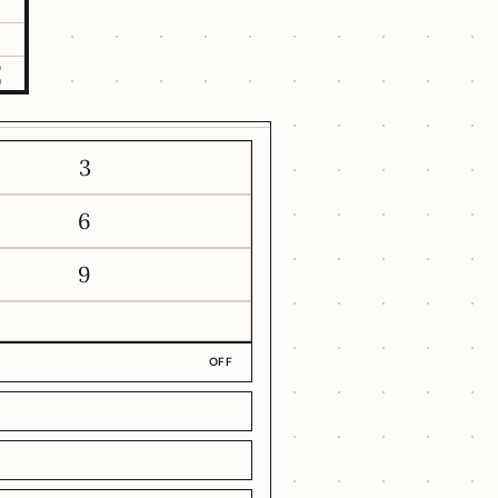
2
3
6
9
OFF