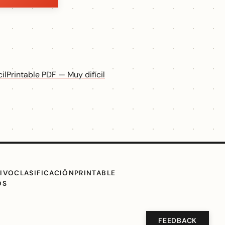
il
Printable PDF — Muy difícil
IVO
CLASIFICACIÓN
PRINTABLE
OS
FEEDBACK