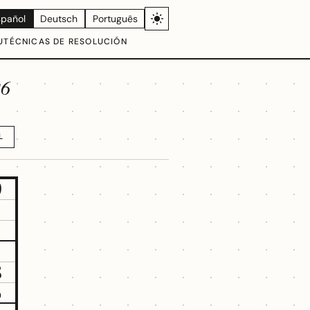
spañol
Deutsch
Português
U
TÉCNICAS DE RESOLUCIÓN
26
L
9
8
5