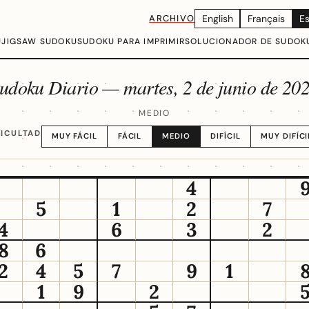
ARCHIVO
English
Français
E
U
JIGSAW SUDOKU
SUDOKU PARA IMPRIMIR
SOLUCIONADOR DE SUDOK
udoku Diario —
martes, 2 de junio de 20
MEDIO
FICULTAD
MUY FÁCIL
FÁCIL
MEDIO
DIFÍCIL
MUY DIFÍCI
4
5
1
2
7
4
6
3
2
8
6
2
4
5
7
9
1
1
9
2