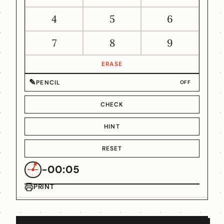
4
5
6
7
8
9
ERASE
✎
PENCIL
OFF
CHECK
HINT
RESET
-00:05
PRINT