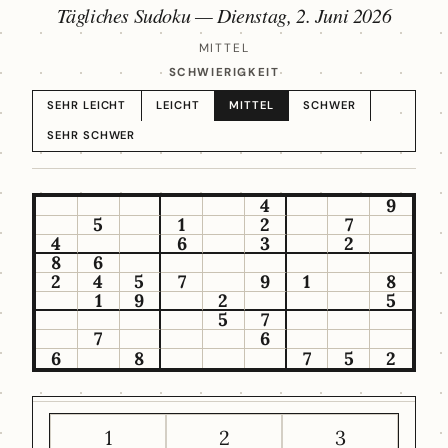
Tägliches Sudoku —
Dienstag, 2. Juni 2026
MITTEL
SCHWIERIGKEIT
SEHR LEICHT
LEICHT
MITTEL
SCHWER
SEHR SCHWER
4
9
5
1
2
7
4
6
3
2
8
6
2
4
5
7
9
1
8
1
9
2
5
5
7
7
6
6
8
7
5
2
1
2
3