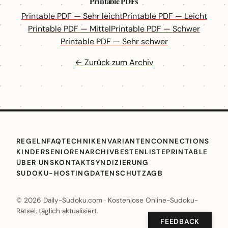
Printable PDFs
Printable PDF — Sehr leicht
Printable PDF — Leicht
Printable PDF — Mittel
Printable PDF — Schwer
Printable PDF — Sehr schwer
← Zurück zum Archiv
REGELN
FAQ
TECHNIKEN
VARIANTEN
CONNECTIONS
KINDER
SENIOREN
ARCHIV
BESTENLISTE
PRINTABLE
ÜBER UNS
KONTAKT
SYNDIZIERUNG
SUDOKU-HOSTING
DATENSCHUTZ
AGB
© 2026 Daily-Sudoku.com · Kostenlose Online-Sudoku-
Rätsel, täglich aktualisiert.
FEEDBACK