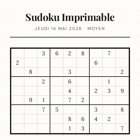
Sudoku Imprimable
JEUDI 14 MAI 2026 · MOYEN
3
6
2
8
7
2
6
8
3
2
2
6
1
4
2
3
9
9
1
7
2
7
5
3
8
8
6
4
2
1
3
7