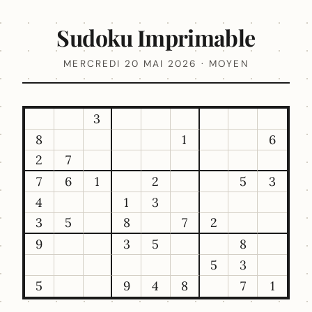
Sudoku Imprimable
MERCREDI 20 MAI 2026 · MOYEN
3
8
1
6
2
7
7
6
1
2
5
3
4
1
3
3
5
8
7
2
9
3
5
8
5
3
5
9
4
8
7
1