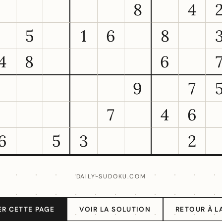
8
4
5
1
6
8
4
8
6
9
7
7
4
6
6
5
3
2
DAILY-SUDOKU.COM
ER CETTE PAGE
VOIR LA SOLUTION
RETOUR À L