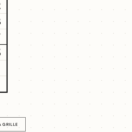
2
3
7
5
A GRILLE