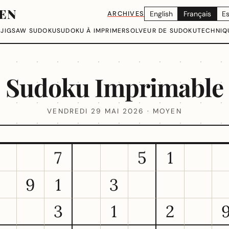
EN
ARCHIVES
English
Français
E
U
JIGSAW SUDOKU
SUDOKU À IMPRIMER
SOLVEUR DE SUDOKU
TECHNIQ
Sudoku Imprimable
VENDREDI 29 MAI 2026 · MOYEN
7
5
1
9
1
3
3
1
2