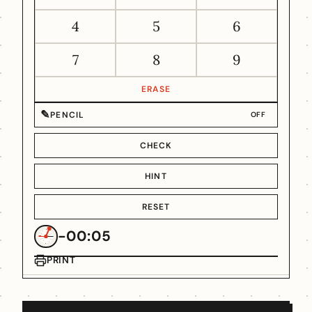
4
5
6
7
8
9
ERASE
✎
PENCIL
OFF
CHECK
HINT
RESET
-00:05
PRINT