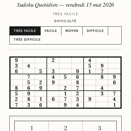
Sudoku Quotidien —
vendredi 15 mai 2026
TRÈS FACILE
DIFFICULTÉ
TRÈS FACILE
FACILE
MOYEN
DIFFICILE
TRÈS DIFFICILE
9
2
4
3
4
5
9
6
5
3
9
1
7
7
4
5
6
8
9
5
2
9
8
6
8
6
9
2
7
4
5
9
1
2
3
7
2
8
1
6
7
3
9
4
7
3
6
9
4
1
1
2
3