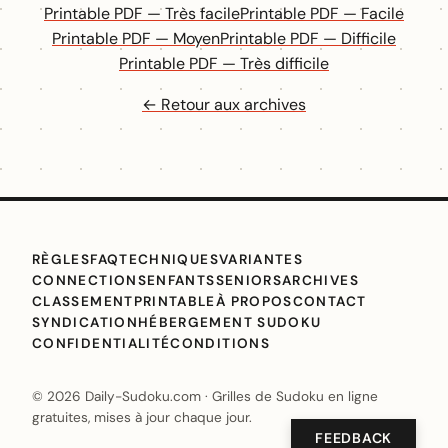
Printable PDF — Très facile
Printable PDF — Facile
Printable PDF — Moyen
Printable PDF — Difficile
Printable PDF — Très difficile
← Retour aux archives
RÈGLES
FAQ
TECHNIQUES
VARIANTES
CONNECTIONS
ENFANTS
SENIORS
ARCHIVES
CLASSEMENT
PRINTABLE
À PROPOS
CONTACT
SYNDICATION
HÉBERGEMENT SUDOKU
CONFIDENTIALITÉ
CONDITIONS
© 2026 Daily-Sudoku.com · Grilles de Sudoku en ligne
gratuites, mises à jour chaque jour.
FEEDBACK