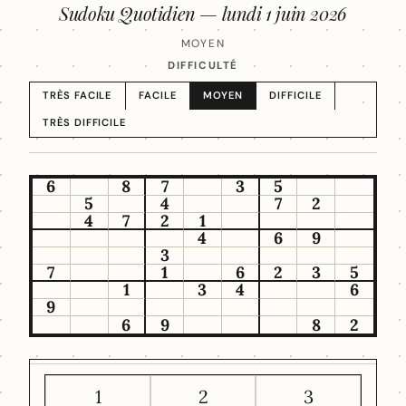
Sudoku Quotidien —
lundi 1 juin 2026
MOYEN
DIFFICULTÉ
TRÈS FACILE
FACILE
MOYEN
DIFFICILE
TRÈS DIFFICILE
6
8
7
3
5
5
4
7
2
4
7
2
1
4
6
9
3
7
1
6
2
3
5
1
3
4
6
9
6
9
8
2
1
2
3