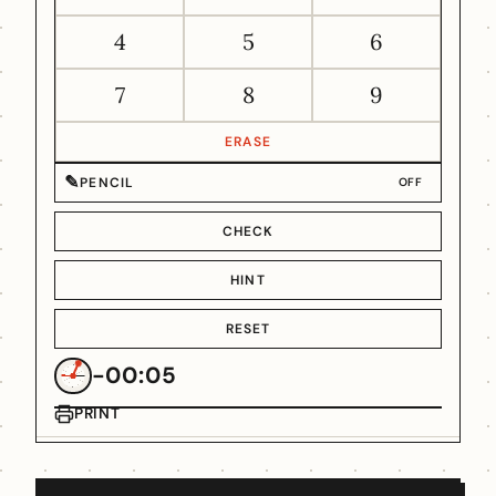
4
5
6
7
8
9
ERASE
✎
PENCIL
OFF
CHECK
HINT
RESET
-00:05
PRINT