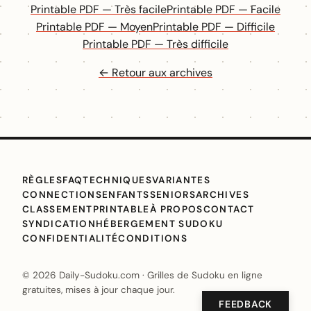
Printable PDF — Très facile
Printable PDF — Facile
Printable PDF — Moyen
Printable PDF — Difficile
Printable PDF — Très difficile
← Retour aux archives
RÈGLES
FAQ
TECHNIQUES
VARIANTES
CONNECTIONS
ENFANTS
SENIORS
ARCHIVES
CLASSEMENT
PRINTABLE
À PROPOS
CONTACT
SYNDICATION
HÉBERGEMENT SUDOKU
CONFIDENTIALITÉ
CONDITIONS
© 2026 Daily-Sudoku.com · Grilles de Sudoku en ligne
gratuites, mises à jour chaque jour.
FEEDBACK