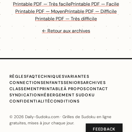
Printable PDF — Très facile
Printable PDF — Facile
Printable PDF — Moyen
Printable PDF — Difficile
Printable PDF — Très difficile
← Retour aux archives
RÈGLES
FAQ
TECHNIQUES
VARIANTES
CONNECTIONS
ENFANTS
SENIORS
ARCHIVES
CLASSEMENT
PRINTABLE
À PROPOS
CONTACT
SYNDICATION
HÉBERGEMENT SUDOKU
CONFIDENTIALITÉ
CONDITIONS
© 2026 Daily-Sudoku.com · Grilles de Sudoku en ligne
gratuites, mises à jour chaque jour.
FEEDBACK