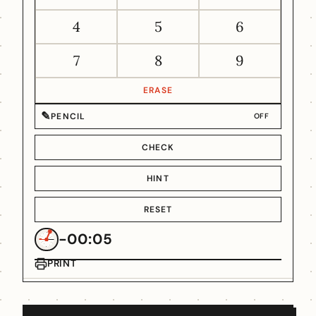
4
5
6
7
8
9
ERASE
✎
PENCIL
OFF
CHECK
HINT
RESET
-00:05
PRINT