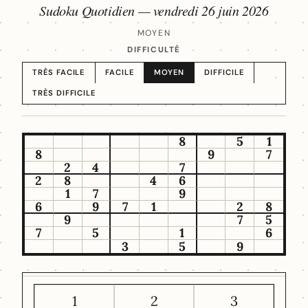
Sudoku Quotidien —
vendredi 26 juin 2026
MOYEN
DIFFICULTÉ
TRÈS FACILE
FACILE
MOYEN
DIFFICILE
TRÈS DIFFICILE
8
5
1
8
9
7
2
4
7
2
8
4
6
1
7
9
6
9
7
1
2
8
9
7
5
7
5
1
6
3
5
9
1
2
3