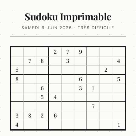
Sudoku Imprimable
SAMEDI 6 JUIN 2026 · TRÈS DIFFICILE
2
7
9
7
8
3
4
5
2
8
6
5
6
3
1
5
4
7
3
8
2
6
4
1