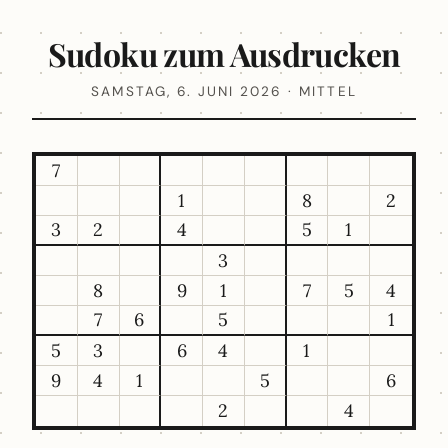
Sudoku zum Ausdrucken
SAMSTAG, 6. JUNI 2026 · MITTEL
7
1
8
2
3
2
4
5
1
3
8
9
1
7
5
4
7
6
5
1
5
3
6
4
1
9
4
1
5
6
2
4