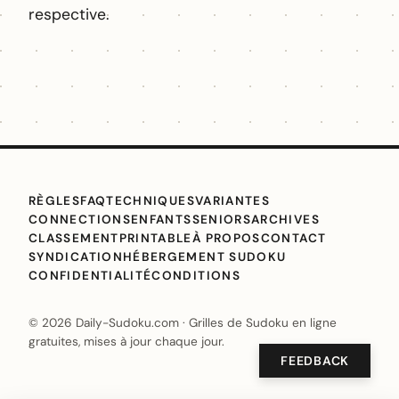
respective.
RÈGLES
FAQ
TECHNIQUES
VARIANTES
CONNECTIONS
ENFANTS
SENIORS
ARCHIVES
CLASSEMENT
PRINTABLE
À PROPOS
CONTACT
SYNDICATION
HÉBERGEMENT SUDOKU
CONFIDENTIALITÉ
CONDITIONS
© 2026 Daily-Sudoku.com · Grilles de Sudoku en ligne
gratuites, mises à jour chaque jour.
FEEDBACK