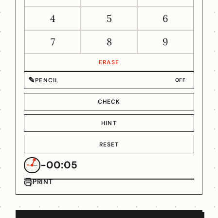
4
5
6
7
8
9
ERASE
✎
PENCIL
OFF
CHECK
HINT
RESET
-00:05
PRINT