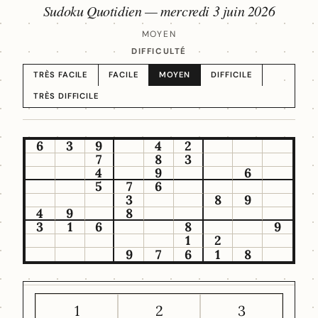
Sudoku Quotidien —
mercredi 3 juin 2026
MOYEN
DIFFICULTÉ
TRÈS FACILE
FACILE
MOYEN
DIFFICILE
TRÈS DIFFICILE
6
3
9
4
2
7
8
3
4
9
6
5
7
6
3
8
9
4
9
8
3
1
6
8
9
1
2
9
7
6
1
8
1
2
3