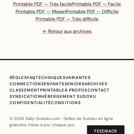
Printable PDF — Très facile
Printable PDF — Facile
Printable PDF — Moyen
Printable PDF — Difficile
Printable PDF — Très difficile
← Retour aux archives
RÈGLES
FAQ
TECHNIQUES
VARIANTES
CONNECTIONS
ENFANTS
SENIORS
ARCHIVES
CLASSEMENT
PRINTABLE
À PROPOS
CONTACT
SYNDICATION
HÉBERGEMENT SUDOKU
CONFIDENTIALITÉ
CONDITIONS
© 2026 Daily-Sudoku.com · Grilles de Sudoku en ligne
gratuites, mises à jour chaque jour.
FEEDBACK