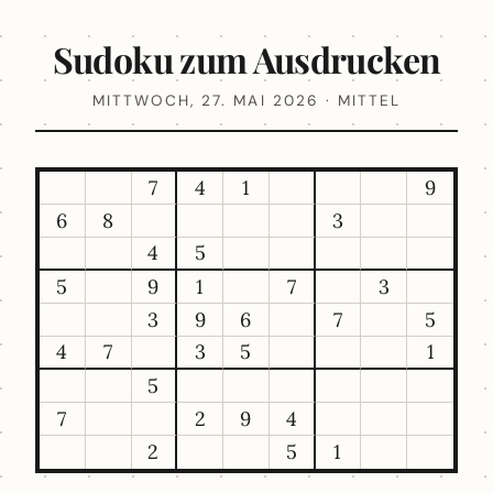
Sudoku zum Ausdrucken
MITTWOCH, 27. MAI 2026 · MITTEL
7
4
1
9
6
8
3
4
5
5
9
1
7
3
3
9
6
7
5
4
7
3
5
1
5
7
2
9
4
2
5
1