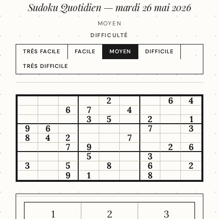
Sudoku Quotidien —
mardi 26 mai 2026
MOYEN
DIFFICULTÉ
TRÈS FACILE
FACILE
MOYEN
DIFFICILE
TRÈS DIFFICILE
2
6
4
6
7
4
3
5
2
1
9
6
7
3
8
4
2
7
7
9
2
6
5
3
3
5
8
6
2
9
1
8
1
2
3