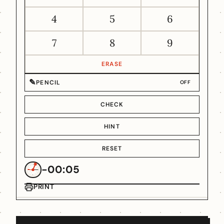
4
5
6
7
8
9
ERASE
✎
PENCIL
OFF
CHECK
HINT
RESET
-00:05
PRINT