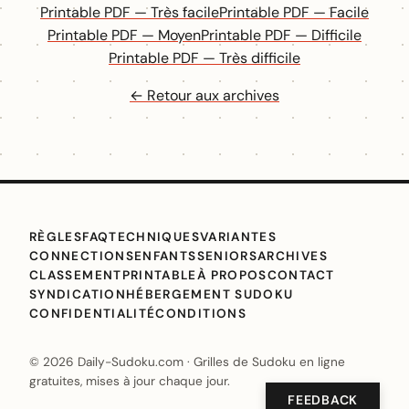
Printable PDF — Très facile
Printable PDF — Facile
Printable PDF — Moyen
Printable PDF — Difficile
Printable PDF — Très difficile
← Retour aux archives
RÈGLES
FAQ
TECHNIQUES
VARIANTES
CONNECTIONS
ENFANTS
SENIORS
ARCHIVES
CLASSEMENT
PRINTABLE
À PROPOS
CONTACT
SYNDICATION
HÉBERGEMENT SUDOKU
CONFIDENTIALITÉ
CONDITIONS
© 2026 Daily-Sudoku.com · Grilles de Sudoku en ligne
gratuites, mises à jour chaque jour.
FEEDBACK